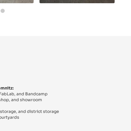
emnitz:
, FabLab, and Bandcamp
kshop, and showroom
storage, and district storage
ourtyards